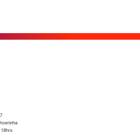
7
choerinha
 18hrs.