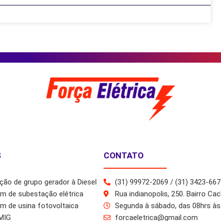
S
CONTATO
ão de grupo gerador à Diesel
(31) 99972-2069 / (31) 3423-667
m de subestação elétrica
Rua indianopolis, 250. Bairro Ca
 de usina fotovoltaica
Segunda à sábado, das 08hrs às
MIG
forcaeletrica@gmail.com