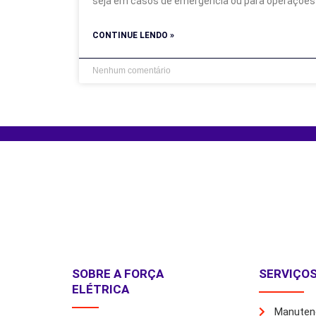
seja em casos de emergência ou para operações
CONTINUE LENDO »
Nenhum comentário
SOBRE A FORÇA
SERVIÇO
ELÉTRICA
Manutenç