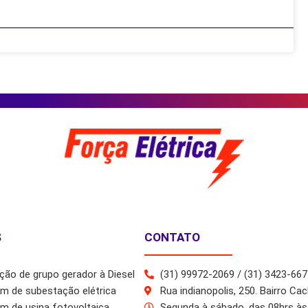
S
CONTATO
ão de grupo gerador à Diesel
(31) 99972-2069 / (31) 3423-667
m de subestação elétrica
Rua indianopolis, 250. Bairro Ca
 de usina fotovoltaica
Segunda à sábado, das 08hrs às