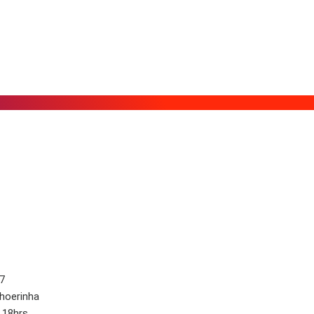
7
choerinha
 18hrs.